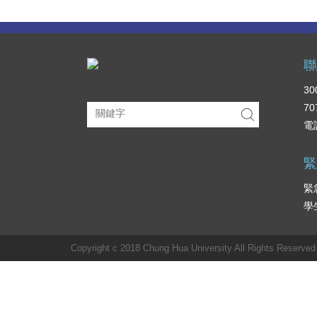
聯
3
70
電話
緊
緊
學
Copyright c 2018 Chung Hua University All Rights Reserved