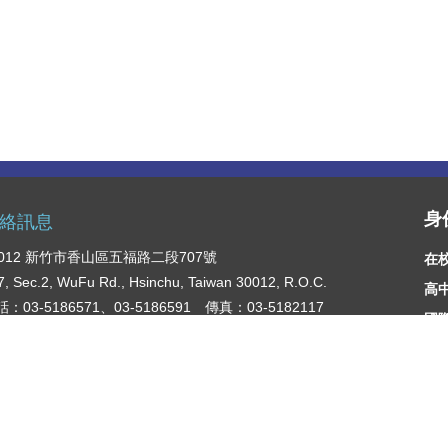
身
絡訊息
0012 新竹市香山區五福路二段707號
在
7, Sec.2, WuFu Rd., Hsinchu, Taiwan 30012, R.O.C.
高
：03-5186571、03-5186591 傳真：03-5182117
國
教
急聯絡
急聯絡專線：03-5182111（日）0972590728（行動）
生宿舍專線：03-5376000，03-5375015