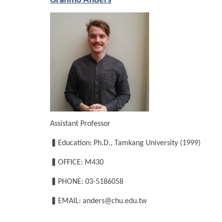
Granmo Anders
Assistant Professor
▍
Education: Ph.D., Tamkang University (1999)
▍
OFFICE: M430
▍
PHONE: 03-5186058
▍
EMAIL: anders@chu.edu.tw