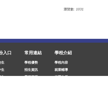
瀏覽數:
1031
份入口
常用連結
學程介紹
校生
學程優勢
學程內容
中生
招生資訊
就業輔導
際生
學程資源
校園生活
職員
落點分析
交通方式