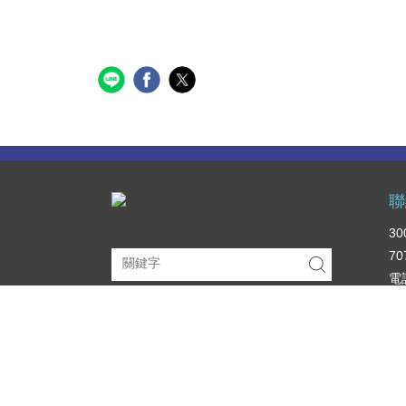
聯
3
70
電話
緊
緊
學