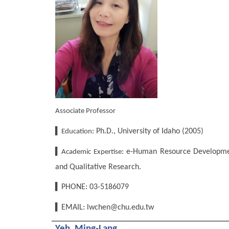
Associate Professor
▍
: Ph.D., University of Idaho (2005)
Education
▍
: e-Human Resource Developm
Academic Expertise
.
and Qualitative Research
▍
PHONE: 03-5186079
▍
EMAIL: lwchen@chu.edu.tw
Yeh, Ming-Lang