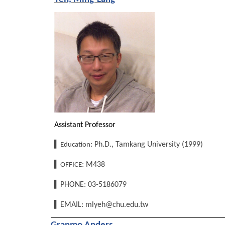
Assistant Professor
▍
: Ph.D., Tamkang University (1999)
Education
▍
: M438
OFFICE
▍
PHONE: 03-5186079
▍
EMAIL: mlyeh@chu.edu.tw