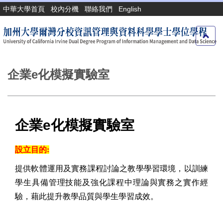
跳
中華大學首頁
校內分機
聯絡我們
English
到
主
要
內
容
區
企業e化模擬實驗室
企業e化模擬實驗室
設立目的:
提供軟體運用及實務課程討論之教學學習環境，以訓練
學生具備管理技能及強化課程中理論與實務之實作經
驗，藉此提升教學品質與學生學習成效。